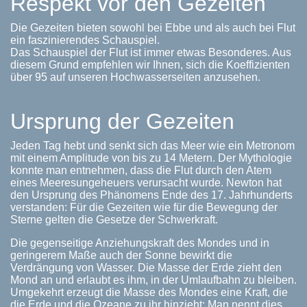
Respekt vor den Gezeiten
Die Gezeiten bieten sowohl bei Ebbe und als auch bei Flut
ein faszinierendes Schauspiel.
Das Schauspiel der Flut ist immer etwas Besonderes. Aus
diesem Grund empfehlen wir Ihnen, sich die Koeffizienten
über 95 auf unseren Hochwasserseiten anzusehen.
Ursprung der Gezeiten
Jeden Tag hebt und senkt sich das Meer wie ein Metronom
mit einem Amplitude von bis zu 14 Metern. Der Mythologie
konnte man entnehmen, dass die Flut durch den Atem
eines Meeresungeheuers verursacht wurde. Newton hat
den Ursprung des Phänomens Ende des 17. Jahrhunderts
verstanden: Für die Gezeiten wie für die Bewegung der
Sterne gelten die Gesetze der Schwerkraft.
Die gegenseitige Anziehungskraft des Mondes und in
geringerem Maße auch der Sonne bewirkt die
Verdrängung von Wasser. Die Masse der Erde zieht den
Mond an und erlaubt es ihm, in der Umlaufbahn zu bleiben.
Umgekehrt erzeugt die Masse des Mondes eine Kraft, die
die Erde und die Ozeane zu ihr hinzieht: Man nennt dies