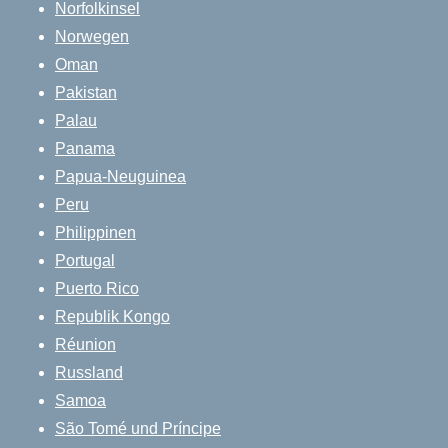
Norfolkinsel
Norwegen
Oman
Pakistan
Palau
Panama
Papua-Neuguinea
Peru
Philippinen
Portugal
Puerto Rico
Republik Kongo
Réunion
Russland
Samoa
São Tomé und Príncipe