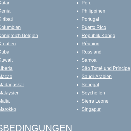
Katar
Peru
Kenia
Philippinen
Kiribati
Portugal
Kolumbien
Puerto Rico
Königreich Belgien
Republik Kongo
Kroatien
Réunion
Kuba
Russland
Kuwait
Samoa
Liberia
São Tomé und Príncipe
Macao
Saudi-Arabien
Madagaskar
Senegal
Malaysien
Seychellen
Malta
Sierra Leone
Marokko
Singapur
GSBEDINGUNGEN