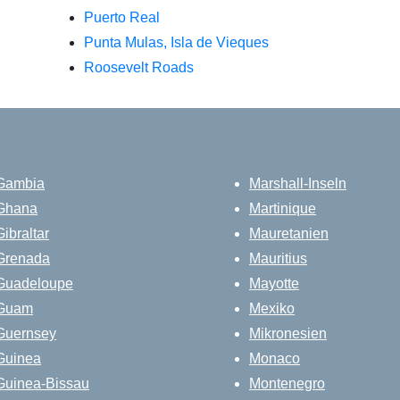
Puerto Real
Punta Mulas, Isla de Vieques
Roosevelt Roads
Gambia
Marshall-Inseln
Ghana
Martinique
Gibraltar
Mauretanien
Grenada
Mauritius
Guadeloupe
Mayotte
Guam
Mexiko
Guernsey
Mikronesien
Guinea
Monaco
Guinea-Bissau
Montenegro