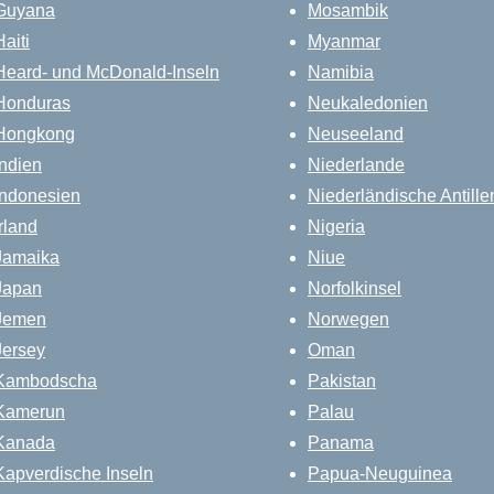
Guyana
Mosambik
Haiti
Myanmar
Heard- und McDonald-Inseln
Namibia
Honduras
Neukaledonien
Hongkong
Neuseeland
Indien
Niederlande
Indonesien
Niederländische Antille
Irland
Nigeria
Jamaika
Niue
Japan
Norfolkinsel
Jemen
Norwegen
Jersey
Oman
Kambodscha
Pakistan
Kamerun
Palau
Kanada
Panama
Kapverdische Inseln
Papua-Neuguinea