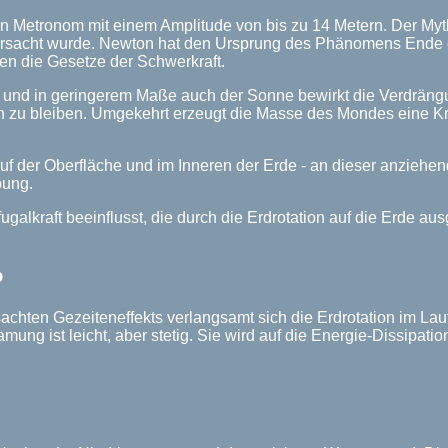
in Metronom mit einem Amplitude von bis zu 14 Metern. Der My
sacht wurde. Newton hat den Ursprung des Phänomens Ende de
en die Gesetze der Schwerkraft.
 und in geringerem Maße auch der Sonne bewirkt die Verdräng
 zu bleiben. Umgekehrt erzeugt die Masse des Mondes eine Kra
auf der Oberfläche und im Inneren der Erde - an dieser anziehe
bung.
ugalkraft beeinflusst, die durch die Erdrotation auf die Erde aus
?
chten Gezeiteneffekts verlangsamt sich die Erdrotation im Lau
ung ist leicht, aber stetig. Sie wird auf die Energie-Dissipat