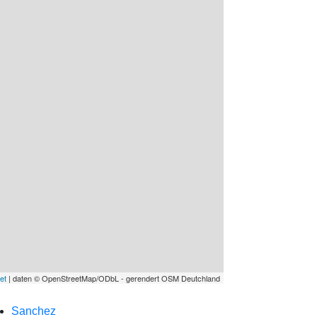
et
| daten © OpenStreetMap/ODbL - gerendert OSM Deutchland
Sanchez