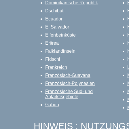
Dominikanische Republik
Dschibuti
Ecuador
El Salvador
Elfenbeinküste
Eritrea
Falklandinseln
Fidschi
Frankreich
Französisch-Guayana
Französisch-Polynesien
Französische Süd- und
Antarktisgebiete
Gabun
HINWEIS : NUTZUN