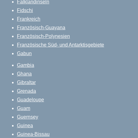
Falklandinseln
Fidschi
Frankreich
Französisch-Guayana
Französisch-Polynesien
Französische Süd- und Antarktisgebiete
Gabun
Gambia
Ghana
Gibraltar
Grenada
Guadeloupe
Guam
Guernsey
Guinea
Guinea-Bissau