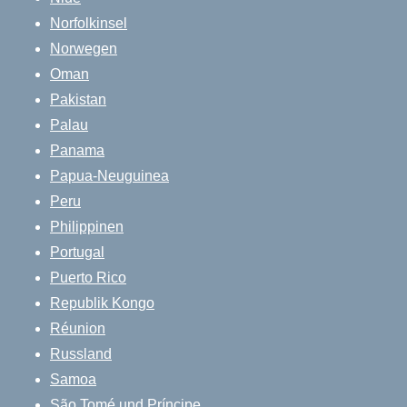
Norfolkinsel
Norwegen
Oman
Pakistan
Palau
Panama
Papua-Neuguinea
Peru
Philippinen
Portugal
Puerto Rico
Republik Kongo
Réunion
Russland
Samoa
São Tomé und Príncipe