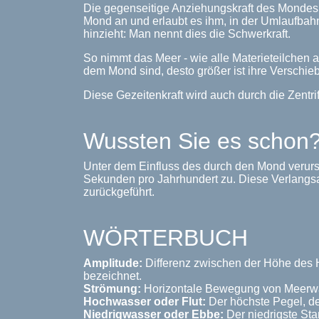
Die gegenseitige Anziehungskraft des Mondes
Mond an und erlaubt es ihm, in der Umlaufbahn
hinzieht: Man nennt dies die Schwerkraft.
So nimmt das Meer - wie alle Materieteilchen 
dem Mond sind, desto größer ist ihre Verschie
Diese Gezeitenkraft wird auch durch die Zentrif
Wussten Sie es schon
Unter dem Einfluss des durch den Mond verursa
Sekunden pro Jahrhundert zu. Diese Verlangsam
zurückgeführt.
WÖRTERBUCH
Amplitude:
Differenz zwischen der Höhe des Ho
bezeichnet.
Strömung:
Horizontale Bewegung von Meerwas
Hochwasser oder Flut:
Der höchste Pegel, de
Niedrigwasser oder Ebbe:
Der niedrigste Sta