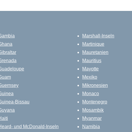
Gambia
Marshall-Inseln
Ghana
Martinique
Gibraltar
Mauretanien
Grenada
Mauritius
Guadeloupe
Mayotte
Guam
Mexiko
Guernsey
Mikronesien
Guinea
Monaco
Guinea-Bissau
Montenegro
Guyana
Mosambik
Haiti
Myanmar
Heard- und McDonald-Inseln
Namibia