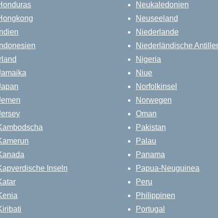
Honduras
Neukaledonien
Hongkong
Neuseeland
Indien
Niederlande
Indonesien
Niederländische Antille
Irland
Nigeria
Jamaika
Niue
Japan
Norfolkinsel
Jemen
Norwegen
Jersey
Oman
Kambodscha
Pakistan
Kamerun
Palau
Kanada
Panama
Kapverdische Inseln
Papua-Neuguinea
Katar
Peru
Kenia
Philippinen
Kiribati
Portugal