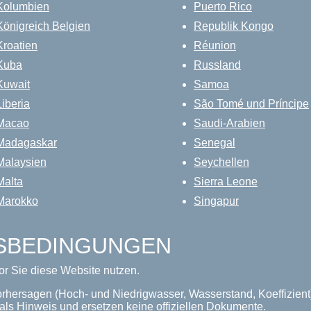
Kolumbien
Puerto Rico
Königreich Belgien
Republik Kongo
Kroatien
Réunion
Kuba
Russland
Kuwait
Samoa
Liberia
São Tomé und Príncipe
Macao
Saudi-Arabien
Madagaskar
Senegal
Malaysien
Seychellen
Malta
Sierra Leone
Marokko
Singapur
GSBEDINGUNGEN
or Sie diese Website nutzen.
orhersagen (Hoch- und Niedrigwasser, Wasserstand, Koeffizient
als Hinweis und ersetzen keine offiziellen Dokumente.