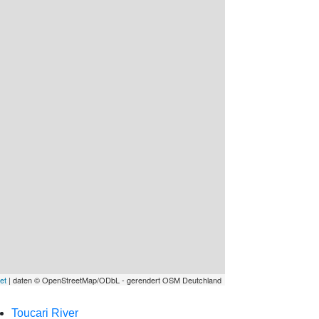
et
| daten © OpenStreetMap/ODbL - gerendert OSM Deutchland
Toucari River