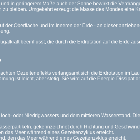
 und in geringerem Maße auch der Sonne bewirkt die Verdräng
 zu bleiben. Umgekehrt erzeugt die Masse des Mondes eine Kra
auf der Oberfläche und im Inneren der Erde - an dieser anziehe
bung.
ugalkraft beeinflusst, die durch die Erdrotation auf die Erde aus
?
chten Gezeiteneffekts verlangsamt sich die Erdrotation im Lau
ung ist leicht, aber stetig. Sie wird auf die Energie-Dissipat
ch- oder Niedrigwassers und dem mittleren Wasserstand. Dieser
serpartikeln, gekennzeichnet durch Richtung und Geschwindi
n das Meer während eines Gezeitenzyklus erreicht.
nd, den das Meer während eines Gezeitenzyklus erreicht.