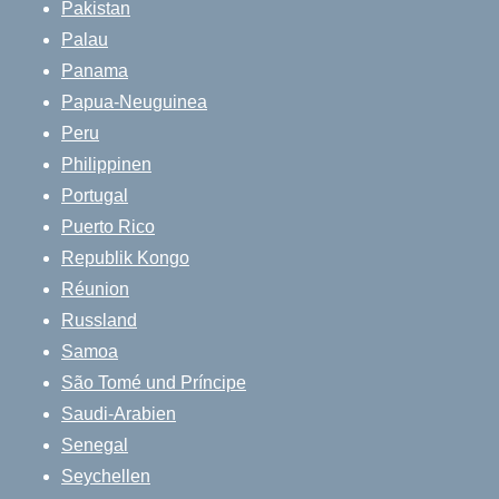
Pakistan
Palau
Panama
Papua-Neuguinea
Peru
Philippinen
Portugal
Puerto Rico
Republik Kongo
Réunion
Russland
Samoa
São Tomé und Príncipe
Saudi-Arabien
Senegal
Seychellen