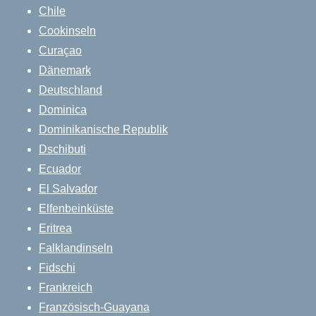
Chile
Cookinseln
Curaçao
Dänemark
Deutschland
Dominica
Dominikanische Republik
Dschibuti
Ecuador
El Salvador
Elfenbeinküste
Eritrea
Falklandinseln
Fidschi
Frankreich
Französisch-Guayana