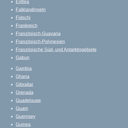
Eritrea
Falklandinseln
Fidschi
Frankreich
Französisch-Guayana
Französisch-Polynesien
Französische Süd- und Antarktisgebiete
Gabun
Gambia
Ghana
Gibraltar
Grenada
Guadeloupe
Guam
Guernsey
Guinea