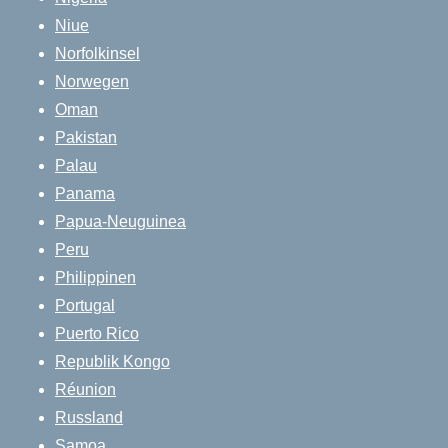
Niue
Norfolkinsel
Norwegen
Oman
Pakistan
Palau
Panama
Papua-Neuguinea
Peru
Philippinen
Portugal
Puerto Rico
Republik Kongo
Réunion
Russland
Samoa