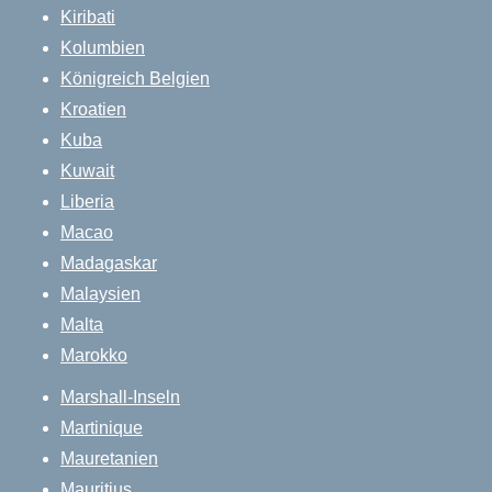
Kiribati
Kolumbien
Königreich Belgien
Kroatien
Kuba
Kuwait
Liberia
Macao
Madagaskar
Malaysien
Malta
Marokko
Marshall-Inseln
Martinique
Mauretanien
Mauritius