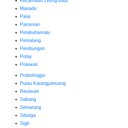
Kecamatan Leung Bata
Manado
Panji
Pariaman
Pelabuhanratu
Pemalang
Penibungan
Polay
Polewali
Probolinggo
Pulau Karangjamuang
Reuleuet
Sabang
Semarang
Sibolga
Sigli