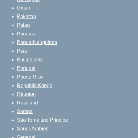
Oman
Pakistan
Palau
Panama
Papua-Neuguinea
Peru
Philippinen
Portugal
Puerto Rico
Republik Kongo
Réunion
Russland
Samoa
São Tomé und Príncipe
Saudi-Arabien
Senegal