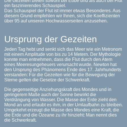
Die Gezeiten bieten sowohl bei Ebbe und als auch bei Flut
ein faszinierendes Schauspiel.
Das Schauspiel der Flut ist immer etwas Besonderes. Aus
diesem Grund empfehlen wir Ihnen, sich die Koeffizienten
über 95 auf unseren Hochwasserseiten anzusehen.
Ursprung der Gezeiten
Jeden Tag hebt und senkt sich das Meer wie ein Metronom
mit einem Amplitude von bis zu 14 Metern. Der Mythologie
konnte man entnehmen, dass die Flut durch den Atem
eines Meeresungeheuers verursacht wurde. Newton hat
den Ursprung des Phänomens Ende des 17. Jahrhunderts
verstanden: Für die Gezeiten wie für die Bewegung der
Sterne gelten die Gesetze der Schwerkraft.
Die gegenseitige Anziehungskraft des Mondes und in
geringerem Maße auch der Sonne bewirkt die
Verdrängung von Wasser. Die Masse der Erde zieht den
Mond an und erlaubt es ihm, in der Umlaufbahn zu bleiben.
Umgekehrt erzeugt die Masse des Mondes eine Kraft, die
die Erde und die Ozeane zu ihr hinzieht: Man nennt dies
die Schwerkraft.