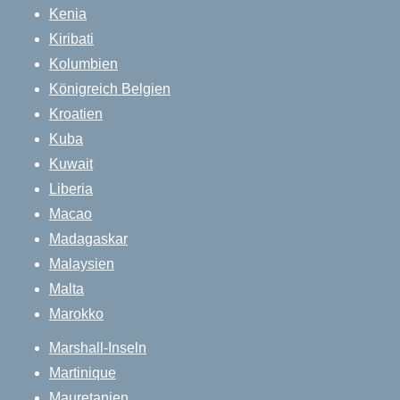
Kenia
Kiribati
Kolumbien
Königreich Belgien
Kroatien
Kuba
Kuwait
Liberia
Macao
Madagaskar
Malaysien
Malta
Marokko
Marshall-Inseln
Martinique
Mauretanien