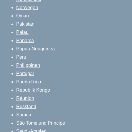
Norwegen
Oman
Pakistan
Palau
Panama
Papua-Neuguinea
Peru
Philippinen
Portugal
Puerto Rico
Republik Kongo
Réunion
Russland
Samoa
São Tomé und Príncipe
Saudi-Arabien